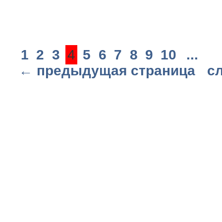
1
2
3
4
5
6
7
8
9
10
...
← предыдущая страница
с