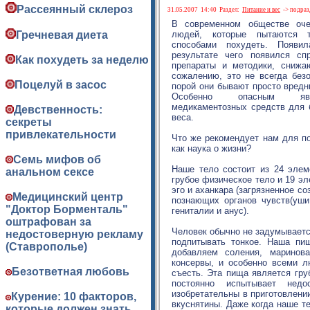
Рассеянный склероз
31.05.2007
14:40
Раздел:
Питание и вес
-> подраз
В современном обществе оч
Гречневая диета
людей, которые пытаются 
способами похудеть. Появи
результате чего появился сп
Как похудеть за неделю
препараты и методики, снижа
сожалению, это не всегда без
Поцелуй в засос
порой они бывают просто вредн
Особенно опасным яв
медикаментозных средств для 
Девственность:
веса.
секреты
привлекательности
Что же рекомендует нам для п
как наука о жизни?
Семь мифов об
Наше тело состоит из 24 элеме
анальном сексе
грубое физическое тело и 19 эл
эго и аханкара (загрязненное соз
Медицинский центр
познающих органов чувств(уши,
"Доктор Борменталь"
гениталии и анус).
оштрафован за
Человек обычно не задумывается
недостоверную рекламу
подпитывать тонкое. Наша пи
(Ставрополье)
добавляем соления, маринов
консервы, и особенно всеми л
Безответная любовь
съесть. Эта пища является груб
постоянно испытывает недо
изобретательны в приготовлени
Курение: 10 факторов,
вкуснятины. Даже когда наше т
которые должен знать