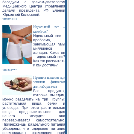
беседуем с врачом-диетологом
Медицинского Центра Управления
делами президента РФ Еленой
Юрьевной Колосовой.
читать»»»
Идеальный вес –
какой он?
Идеальный вес –
проблема,
занимающая умы
миллионов
женщин. Каков он
– идеальный вес?
Как его рассчитать
и как достичь?
читать»»»
Правила питания при
занятии фитнесом
для набора веса
Все продукты,
которые мы едим,
можно разделить на три группы:
растительная пища, белки и
углеводы. При этом растительная
пища предпочтительнее для
нашего желудка: она
переваривается самостоятельно.
Приверженцы раздельного питания
убеждены, что здоровое питание
предполагает разделение всей