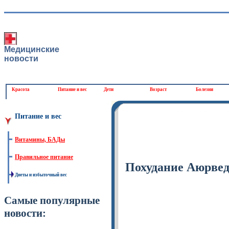
Медицинские
новости
Красота
Питание и вес
Дети
Возраст
Болезни
Питание и вес
Витамины, БАДы
Правильное питание
Похудание Аюрве
Диеты и избыточный вес
Самые популярные
новости: