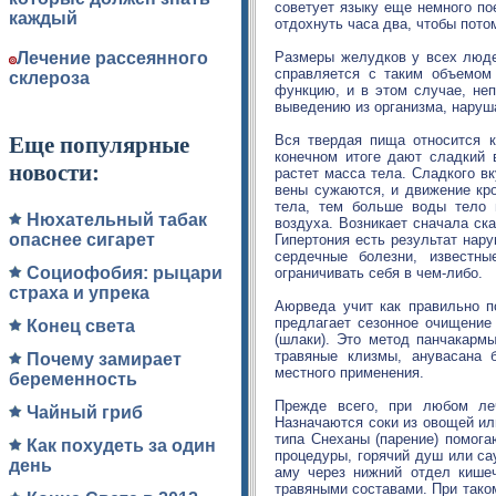
советует языку еще немного пое
каждый
отдохнуть часа два, чтобы пото
Лечение рассеянного
Размеры желудков у всех людей
справляется с таким объемом
склероза
функцию, и в этом случае, не
выведению из организма, наруш
Еще популярные
Вся твердая пища относится к
конечном итоге дают сладкий 
новости:
растет масса тела. Сладкого вк
вены сужаются, и движение кро
тела, тем больше воды тело 
Нюхательный табак
воздуха. Возникает сначала ск
опаснее сигарет
Гипертония есть результат нару
сердечные болезни, известн
Социофобия: рыцари
ограничивать себя в чем-либо.
страха и упрека
Аюрведа учит как правильно п
предлагает сезонное очищение
Конец света
(шлаки). Это метод панчакарм
травяные клизмы, анувасана 
Почему замирает
местного применения.
беременность
Прежде всего, при любом ле
Чайный гриб
Назначаются соки из овощей ил
типа Снеханы (парение) помога
Как похудеть за один
процедуры, горячий душ или са
день
аму через нижний отдел кише
травяными составами. При тако