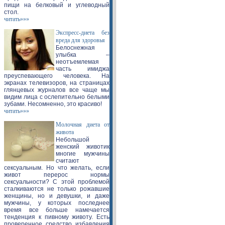
пищи на белковый и углеводный
стол.
читать»»»
Экспресс-диета без
вреда для здоровья
Белоснежная
улыбка –
неотъемлемая
часть имиджа
преуспевающего человека. На
экранах телевизоров, на страницах
глянцевых журналов все чаще мы
видим лица с ослепительно белыми
зубами. Несомненно, это красиво!
читать»»»
Молочная диета от
живота
Небольшой
женский животик
многие мужчины
считают
сексуальным. Но что желать, если
живот перерос нормы
сексуальности? С этой проблемой
сталкиваются не только рожавшие
женщины, но и девушки, и даже
мужчины, у которых последнее
время все больше намечается
тенденция к пивному животу. Есть
проверенное средство избавления