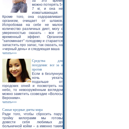
за это время
можно потерять 5-
7 кг, и она не
изматывающая.
Кроме того, она оздоравливает
организм, очищает от шлаков.
Испробовав на себе не малое
количество различных диет, могу с
уверенностью сказать - все это
временный эффект. Организм
"запоминает" голодовку и старается
запастить про запас, так сказать, на
«черный день» и следующая ваша
читать»»»
Средства для
похудения: все за и
против
Если в безлунную
ночь уехать
подальше от
городских огней и посмотреть на
небо, то невооружённым взглядом
можно заметить созвездие «Волосы
Вероники».
читать»»»
Самые вредные диеты мира
Ради того, чтобы сбросить пару-
тройку килограмм мы готовы
довести себя любимых до
больничной койки – а именно таким