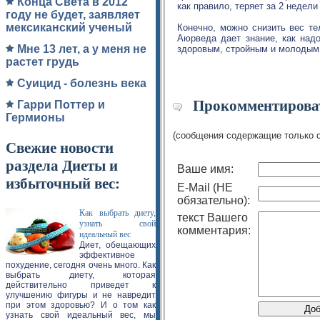
Конца Света в 2012
как правило, теряет за 2 недели
году не будет, заявляет
мексиканский ученый
Конечно, можно снизить вес те
Аюрведа дает знание, как над
Мне 13 лет, а у меня не
здоровым, стройным и молодым 
растет грудь
Суицид - болезнь века
Прокомментироват
Гарри Поттер и
Гермионы
(сообщения содержащие только 
Свежие новости
раздела Диеты и
Ваше имя:
избыточный вес:
E-Mail (НЕ
обязательно):
Как выбрать диету,
текст Вашего
узнать свой
комментария:
идеальный вес
Диет, обещающих
эффективное
похудение, сегодня очень много. Как
выбрать диету, которая
действительно приведет к
улучшению фигуры и не навредит
при этом здоровью? И о том как
узнать свой идеальный вес, мы