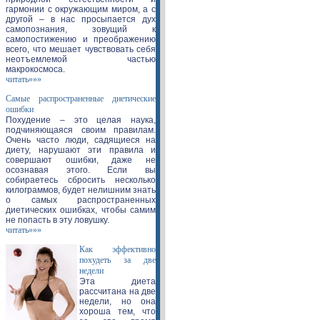
гармонии с окружающим миром, а с
другой – в нас просыпается дух
самопознания, зовущий к
самопостижению и преображению
всего, что мешает чувствовать себя
неотъемлемой частью
макрокосмоса.
читать»»»
Самые распространенные диетические
ошибки
Похудение – это целая наука,
подчиняющаяся своим правилам.
Очень часто люди, садящиеся на
диету, нарушают эти правила и
совершают ошибки, даже не
осознавая этого. Если вы
собираетесь сбросить несколько
килограммов, будет нелишним знать
о самых распространенных
диетических ошибках, чтобы самим
не попасть в эту ловушку.
читать»»»
Как эффективно
похудеть за две
недели
Эта диета
рассчитана на две
недели, но она
хороша тем, что