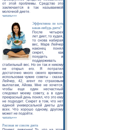
от этой проблемы. Средство это
заключается в так называемой
молочной диете.
читать»»»
Эффективна ли хоть
какая-нибудь диета?
После четырех
лет диет, то худея,
то снова набирая
вес, Марв Лейчер
наконец понял
секрет, как
похудеть и
поддерживать
стабильный вес. Но он так и никому
не открыл его. Я потратил
достаточно много своего времени,
использовав чужие советы - сказал
Лейчер, 42, агент по страховым
выплатам, Айова. Мне не хочется,
чтобы еще один несчастный
следовал моему совету, а в один
прекрасный день понял, что это ему
не подходит. Секрет в том, что нет
единой универсальной диеты для
всех. Что хорошо одному, другому
может не подойти.
читать»»»
Рисовая не совсем диета
Привет, девчонки! То, что на этом