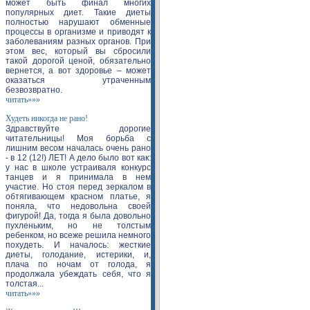
может быть финал многих
популярных диет. Такие диеты
полностью нарушают обменные
процессы в организме и приводят к
заболеваниям разных органов. При
этом вес, который вы сбросили
такой дорогой ценой, обязательно
вернется, а вот здоровье – может
оказаться утраченным
безвозвратно.
читать»»»
Худеть никогда не рано!
Здравствуйте дорогие
читательницы! Моя борьба с
лишним весом началась очень рано
- в 12 (12!) ЛЕТ! А дело было вот как:
у нас в школе устраиваля конкурс
танцев и я принимала в нем
участие. Но стоя перед зеркалом в
обтягивающем красном платье, я
поняла, что недовольна своей
фигурой! Да, тогда я была довольно
пухленьким, но не толстым
ребенком, но всеже решила немного
похудеть. И началось: жесткие
диеты, голодание, истерики, и,
плача по ночам от голода, я
продолжала убеждать себя, что я
толстая...
читать»»»