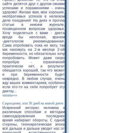
сайте делятся друг с другом своими
успехами и поражениями - очень
здорово! Желаю вам, мои хорошие,
необратимых успехов в нелегком
деле похудения! На днях я прочла
статью в некоем журнале,
посвященном вопросам здоровья.
Хочу поделиться с вами - диета
вроде бы неплохая, врачом
-диетологом рекомендованная.
Сама опробовать пока не могу, так
как нахожусь на 2-м месяце 2-ой
беременности, но обязательно хочу
попробовать. Может даже скоро
попробую - ограничений
практически нет, а результат
обещается хороший, так что может
и при беременности будет
невредно. В любом случае, очень
жду ваших комментариев, особенно
если кто-то на себе попробует эту
диетку...
читать»»»
Сыроедение, или 30 дней на живой диете.
Искренний интерес человека к
различным способам и методам
самооздоровления последнее
время набирает обороты. С одной
стороны, технократическая эпоха
всё дальше и дальше уводит нас от
природной естественности и