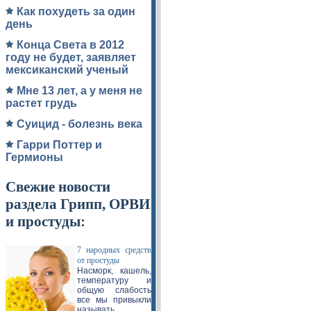
Как похудеть за один
день
Конца Света в 2012
году не будет, заявляет
мексиканский ученый
Мне 13 лет, а у меня не
растет грудь
Суицид - болезнь века
Гарри Поттер и
Гермионы
Свежие новости
раздела Грипп, ОРВИ
и простуды:
7 народных средств
от простуды
Насморк, кашель,
температуру и
общую слабость
все мы привыкли
называть