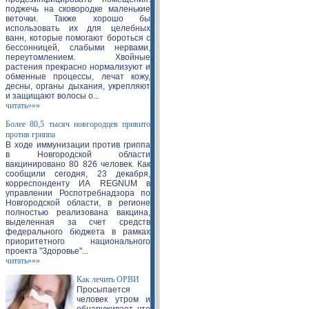
поджечь на сковородке маленькие
веточки. Также хорошо бы
использовать их для целебных
ванн, которые помогают бороться с
бессонницей, слабыми нервами,
переутомлением. Хвойные
растения прекрасно нормализуют и
обменные процессы, лечат кожу,
десны, органы дыхания, укрепляют
и защищают волосы о...
читать»»»
Более 80,5 тысяч новгородцев привито
против гриппа
В ходе иммунизации против гриппа
в Новгородской области
вакцинировано 80 826 человек. Как
сообщили сегодня, 23 декабря,
корреспонденту ИА REGNUM в
управлении Роспотребнадзора по
Новгородской области, в регионе
полностью реализована вакцина,
выделенная за счет средств
федерального бюджета в рамках
приоритетного национального
проекта "Здоровье"...
читать»»»
Как лечить ОРВИ
Просыпается
человек утром и