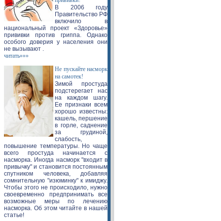
прививки?
В 2006 году
Правительство РФ
включило в
национальный проект «Здоровье»
прививки против гриппа. Однако
особого доверия у населения они
не вызывают .
читать»»»
Не пускайте насморк
на самотек!
Зимой простуда
подстерегает нас
на каждом шагу.
Ее признаки всем
хорошо известны:
кашель, першение
в горле, саднение
за грудиной,
слабость,
повышение температуры. Но чаще
всего простуда начинается с
насморка. Иногда насморк "входит в
привычку" и становится постоянным
спутником человека, добавляя
сомнительную "изюминку" к имиджу.
Чтобы этого не происходило, нужно
своевременно предпринимать все
возможные меры по лечению
насморка. Об этом читайте в нашей
статье!