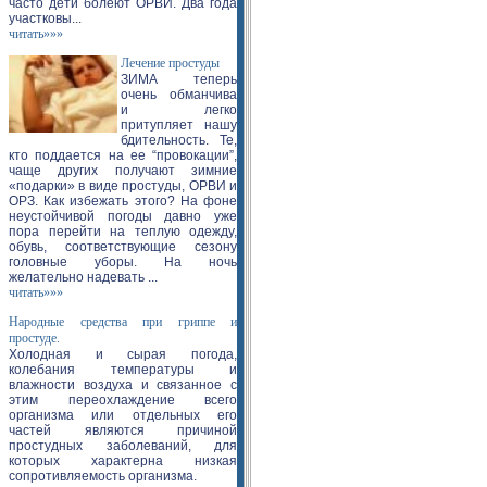
часто дети болеют ОРВИ. Два года
участковы...
читать»»»
Лечение простуды
ЗИМА теперь
очень обманчива
и легко
притупляет нашу
бдительность. Те,
кто поддается на ее “провокации”,
чаще других получают зимние
«подарки» в виде простуды, ОРВИ и
ОРЗ. Как избежать этого? На фоне
неустойчивой погоды давно уже
пора перейти на теплую одежду,
обувь, соответствующие сезону
головные уборы. На ночь
желательно надевать ...
читать»»»
Народные средства при гриппе и
простуде.
Холодная и сырая погода,
колебания температуры и
влажности воздуха и связанное с
этим переохлаждение всего
организма или отдельных его
частей являются причиной
простудных заболеваний, для
которых характерна низкая
сопротивляемость организма.