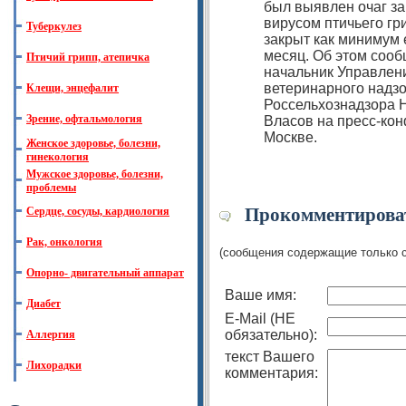
был выявлен очаг з
вирусом птичьего гри
Туберкулез
закрыт как минимум
месяц. Об этом сооб
Птичий грипп, атепичка
начальник Управлен
ветеринарного надз
Клещи, энцефалит
Россельхознадзора 
Зрение, офтальмология
Власов на пресс-ко
Москве.
Женское здоровье, болезни,
гинекология
Мужское здоровье, болезни,
проблемы
Прокомментироват
Сердце, сосуды, кардиология
Рак, онкология
(сообщения содержащие только 
Опорно- двигательный аппарат
Ваше имя:
Диабет
E-Mail (НЕ
обязательно):
Аллергия
текст Вашего
Лихорадки
комментария: