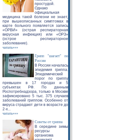
простудой.
Однако
официальная
медицина такой болезни не знает,
при вышеописанных симптомах в
карте больного появляется запись
«ОРВИ» (острая респираторная
вирусная инфекция) или «ОРЗ»
(острое респираторное
заболевание).
читать»»»
Грипп "шагает" по
России
В России началась
эпидемия гриппа.
Эпидемический
порог по гриппу
превышен в 17 городах и 5
субъектах РФ. По данным
Роспотребнадзора, только в Москве
зафиксировано 5 тыс. 375 случаев
заболеваний гриппом. Особенно от
вируса страдают дети в возрасте до
2-х...
читать»»»
Советы от гриппа
В середине зимы
ресурсы
организма
начинают