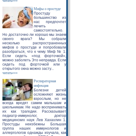
читать»»»
Мифы о простуде
Простуду
большинство из
нас предпочтет
лечить
самостоятельно.
Но достаточно ли хорошо мы знаем
своего врага? Мы собрали
несколько распространенных
мифов о простуде и попробовали
разобраться, что к чему. Миф № 1.
Если сидеть «под форточкой»,
можно заболеть Это неправда. Если
сидеть под форточкой или у
открытого окна можно засту...
читать»»»
Респираторная
инфекция
Болезни детей
осложняют жизнь
взрослым, но не
всегда вредят самим малышам и
школьникам. Не надо воспринимать
их как трагедии. Рассказывает
педиатр-иммунолог, доктор
медицинских наук Лев Хахахлин 1.
Простуды неизбежны Большая
группа наших иммунологов и
аллергологов однажды изучала, как