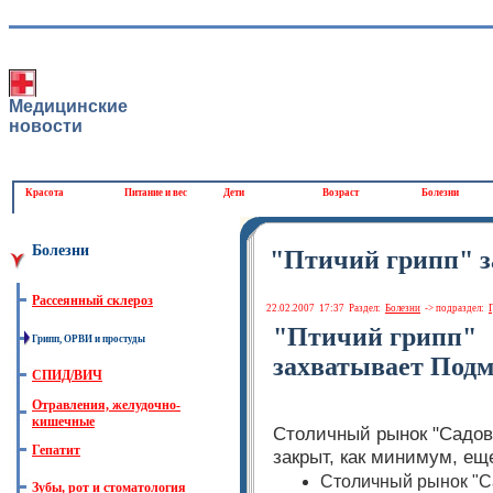
Медицинские
новости
Красота
Питание и вес
Дети
Возраст
Болезни
Болезни
"Птичий грипп" з
Рассеянный склероз
22.02.2007
17:37
Раздел:
Болезни
-> подраздел:
"Птичий грипп"
Грипп, ОРВИ и простуды
захватывает Подм
СПИД/ВИЧ
Отравления, желудочно-
кишечные
Столичный рынок "Садов
Гепатит
закрыт, как минимум, ещ
Столичный рынок "Са
Зубы, рот и стоматология