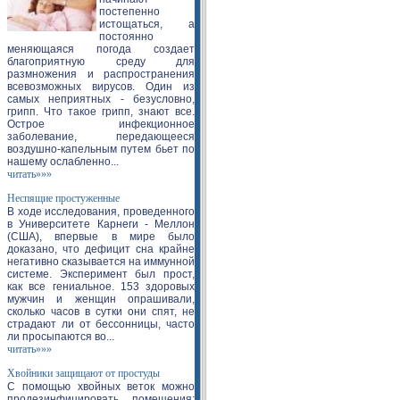
постепенно
истощаться, а
постоянно
меняющаяся погода создает
благоприятную среду для
размножения и распространения
всевозможных вирусов. Один из
самых неприятных - безусловно,
грипп. Что такое грипп, знают все.
Острое инфекционное
заболевание, передающееся
воздушно-капельным путем бьет по
нашему ослабленно...
читать»»»
Неспящие простуженные
В ходе исследования, проведенного
в Университете Карнеги - Меллон
(США), впервые в мире было
доказано, что дефицит сна крайне
негативно сказывается на иммунной
системе. Эксперимент был прост,
как все гениальное. 153 здоровых
мужчин и женщин опрашивали,
сколько часов в сутки они спят, не
страдают ли от бессонницы, часто
ли просыпаются во...
читать»»»
Хвойники защищают от простуды
С помощью хвойных веток можно
продезинфицировать помещения: