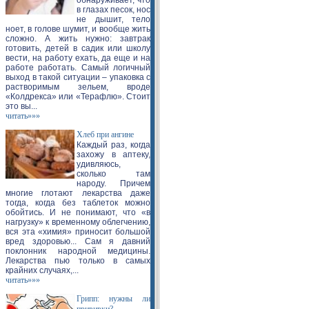
обнаруживает, что
в глазах песок, нос
не дышит, тело
ноет, в голове шумит, и вообще жить
сложно. А жить нужно: завтрак
готовить, детей в садик или школу
вести, на работу ехать, да еще и на
работе работать. Самый логичный
выход в такой ситуации – упаковка с
растворимым зельем, вроде
«Колдрекса» или «Терафлю». Стоит
это вы...
читать»»»
Хлеб при ангине
Каждый раз, когда
захожу в аптеку,
удивляюсь,
сколько там
народу. Причем
многие глотают лекарства даже
тогда, когда без таблеток можно
обойтись. И не понимают, что «в
нагрузку» к временному облегчению,
вся эта «химия» приносит большой
вред здоровью... Сам я давний
поклонник народной медицины.
Лекарства пью только в самых
крайних случаях,...
читать»»»
Грипп: нужны ли